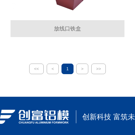
放线口铁盒
<<
<
1
>
>>
创新科技 富筑