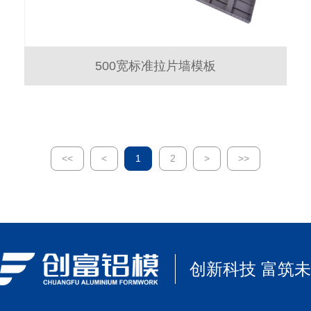
500宽标准拉片墙模板
<<
<
1
2
>
>>
创新科技 富筑