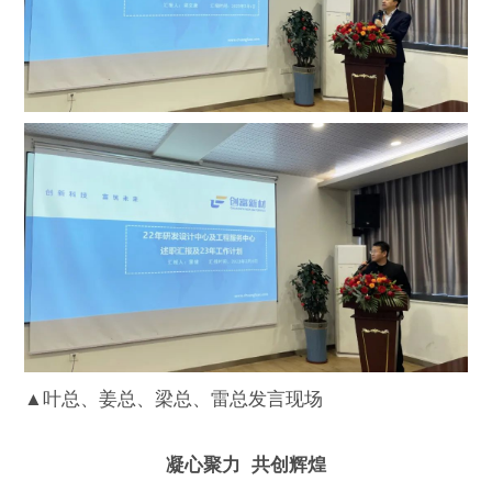
▲叶总、姜总、梁总、雷总发言现场
凝心聚力 共创辉煌