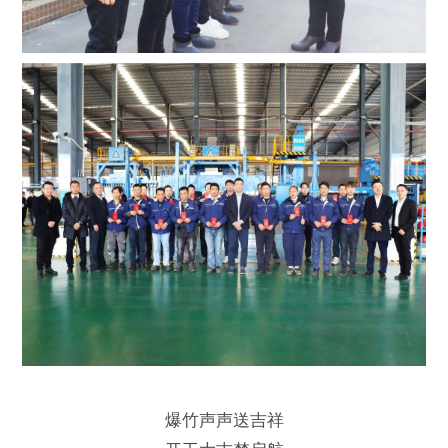
爆竹声声送吉祥